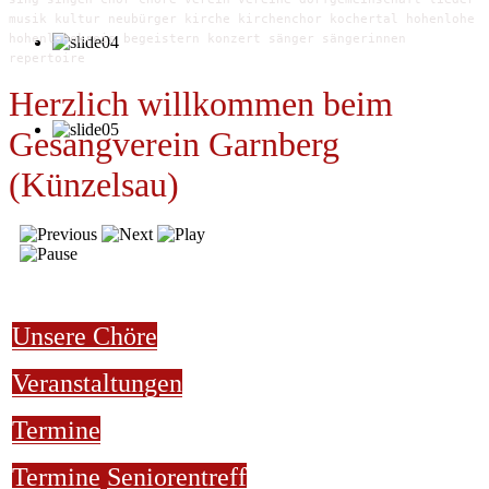
musik kultur neubürger kirche kirchenchor kochertal hohenlohe
hohenlohekreis begeistern konzert sänger sängerinnen
repertoire
Herzlich willkommen beim
Gesangverein Garnberg
(Künzelsau)
Unsere Chöre
Veranstaltungen
Termine
Termine
Seniorentreff