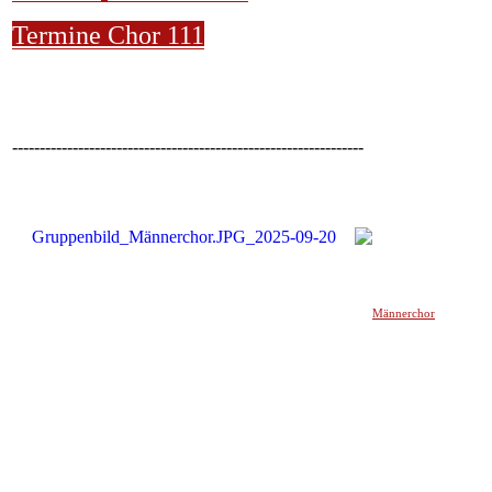
Termine Chor 111
----------------------------------------------------------------
Männerchor