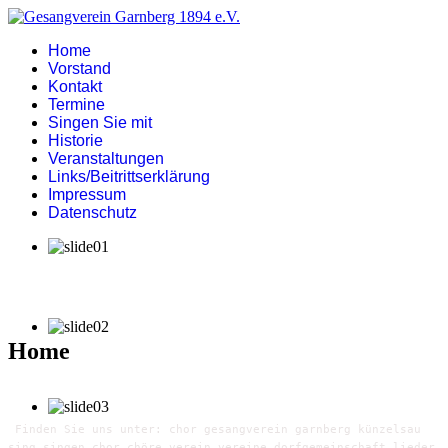
Home
Vorstand
Kontakt
Termine
Singen Sie mit
Historie
Veranstaltungen
Links/Beitrittserklärung
Impressum
Datenschutz
Home
Finden Sie uns unter: chor gesangverein garnberg künzelsau
sing singen chor chöre verein vereine dorfgemeinschaft lieder