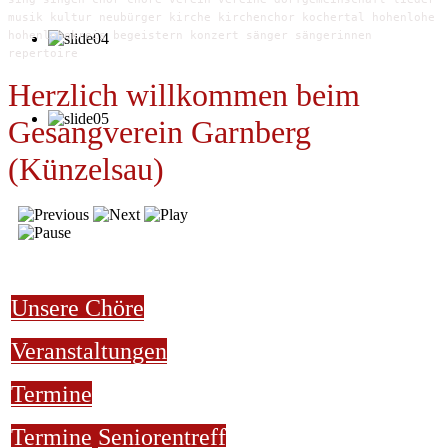
musik kultur neubürger kirche kirchenchor kochertal hohenlohe
hohenlohekreis begeistern konzert sänger sängerinnen
repertoire
Herzlich willkommen beim
Gesangverein Garnberg
(Künzelsau)
Unsere Chöre
Veranstaltungen
Termine
Termine
Seniorentreff