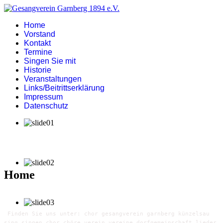
Home
Vorstand
Kontakt
Termine
Singen Sie mit
Historie
Veranstaltungen
Links/Beitrittserklärung
Impressum
Datenschutz
Home
Finden Sie uns unter: chor gesangverein garnberg künzelsau
sing singen chor chöre verein vereine dorfgemeinschaft lieder