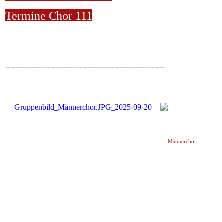
Termine Chor 111
----------------------------------------------------------------
Männerchor