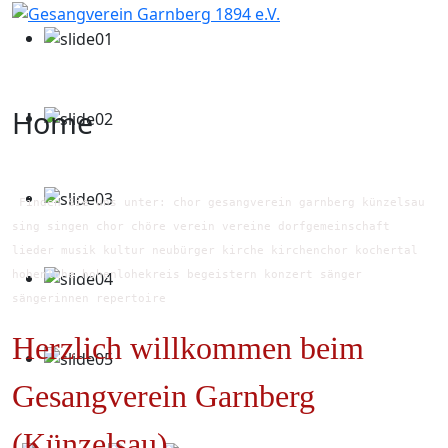
Home
Finden Sie uns unter: chor gesangverein garnberg künzelsau
sing singen chor chöre verein vereine dorfgemeinschaft
lieder musik kultur neubürger kirche kirchenchor kochertal
hohenlohe hohenlohekreis begeistern konzert sänger
sängerinnen repertoire
Herzlich willkommen beim
Gesangverein Garnberg
(Künzelsau)