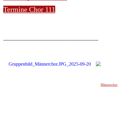
Termine Chor 111
----------------------------------------------------------------
Männerchor