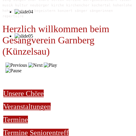
musik kultur neubürger kirche kirchenchor kochertal hohenlohe
hohenlohekreis begeistern konzert sänger sängerinnen
repertoire
Herzlich willkommen beim
Gesangverein Garnberg
(Künzelsau)
Unsere Chöre
Veranstaltungen
Termine
Termine
Seniorentreff