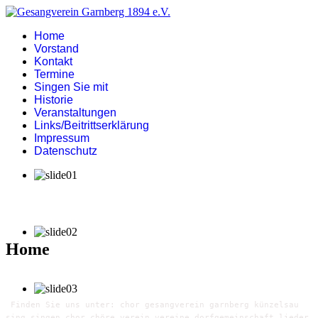
Home
Vorstand
Kontakt
Termine
Singen Sie mit
Historie
Veranstaltungen
Links/Beitrittserklärung
Impressum
Datenschutz
Home
Finden Sie uns unter: chor gesangverein garnberg künzelsau
sing singen chor chöre verein vereine dorfgemeinschaft lieder