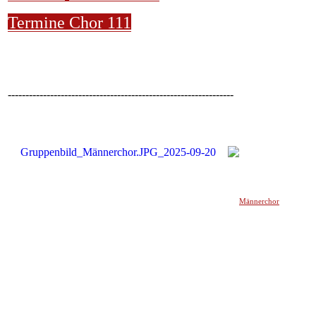
Termine Chor 111
----------------------------------------------------------------
Männerchor