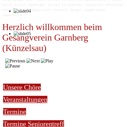
musik kultur neubürger kirche kirchenchor kochertal hohenlohe
hohenlohekreis begeistern konzert sänger sängerinnen
repertoire
Herzlich willkommen beim
Gesangverein Garnberg
(Künzelsau)
Unsere Chöre
Veranstaltungen
Termine
Termine
Seniorentreff