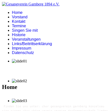
Home
Vorstand
Kontakt
Termine
Singen Sie mit
Historie
Veranstaltungen
Links/Beitrittserklärung
Impressum
Datenschutz
Home
Finden Sie uns unter: chor gesangverein garnberg künzelsau
sing singen chor chöre verein vereine dorfgemeinschaft lieder