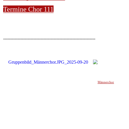
Termine Chor 111
----------------------------------------------------------------
Männerchor