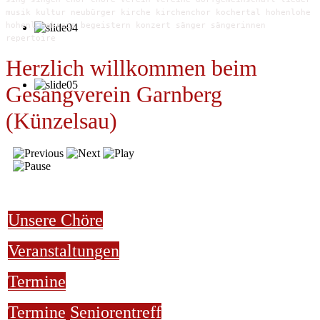
musik kultur neubürger kirche kirchenchor kochertal hohenlohe
hohenlohekreis begeistern konzert sänger sängerinnen
repertoire
Herzlich willkommen beim
Gesangverein Garnberg
(Künzelsau)
Unsere Chöre
Veranstaltungen
Termine
Termine
Seniorentreff