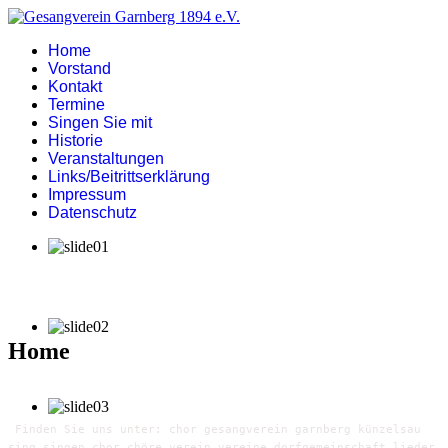
Home
Vorstand
Kontakt
Termine
Singen Sie mit
Historie
Veranstaltungen
Links/Beitrittserklärung
Impressum
Datenschutz
Home
Finden Sie uns unter: chor gesangverein garnberg künzelsau
sing singen chor chöre verein vereine dorfgemeinschaft lieder