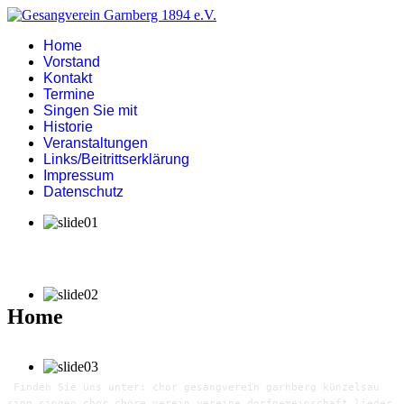
Home
Vorstand
Kontakt
Termine
Singen Sie mit
Historie
Veranstaltungen
Links/Beitrittserklärung
Impressum
Datenschutz
Home
Finden Sie uns unter: chor gesangverein garnberg künzelsau
sing singen chor chöre verein vereine dorfgemeinschaft lieder