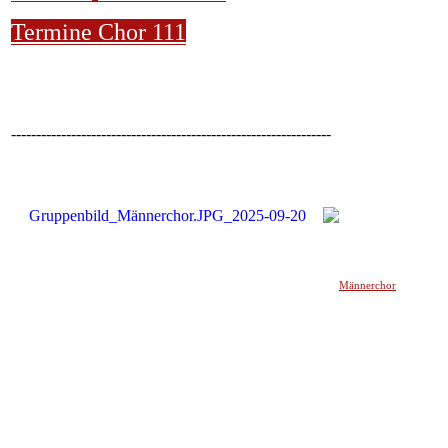
Termine Chor 111
----------------------------------------------------------------
Männerchor