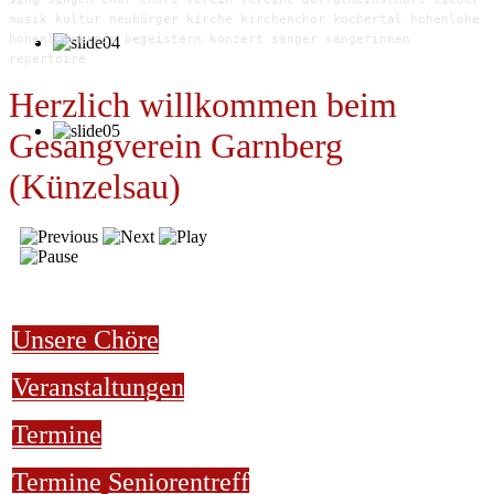
musik kultur neubürger kirche kirchenchor kochertal hohenlohe
hohenlohekreis begeistern konzert sänger sängerinnen
repertoire
Herzlich willkommen beim
Gesangverein Garnberg
(Künzelsau)
Unsere Chöre
Veranstaltungen
Termine
Termine
Seniorentreff