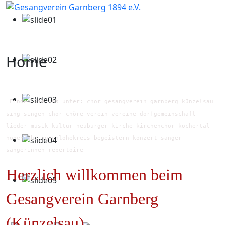
Home
Finden Sie uns unter: chor gesangverein garnberg künzelsau
sing singen chor chöre verein vereine dorfgemeinschaft
lieder musik kultur neubürger kirche kirchenchor kochertal
hohenlohe hohenlohekreis begeistern konzert sänger
sängerinnen repertoire
Herzlich willkommen beim
Gesangverein Garnberg
(Künzelsau)