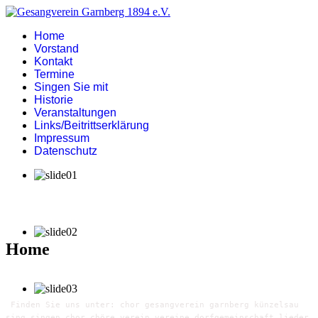
Home
Vorstand
Kontakt
Termine
Singen Sie mit
Historie
Veranstaltungen
Links/Beitrittserklärung
Impressum
Datenschutz
Home
Finden Sie uns unter: chor gesangverein garnberg künzelsau
sing singen chor chöre verein vereine dorfgemeinschaft lieder