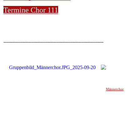
Termine Chor 111
----------------------------------------------------------------
Männerchor