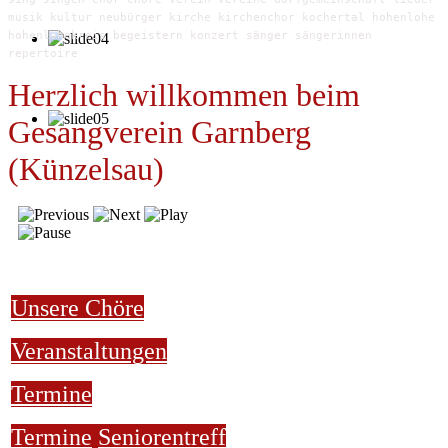
musik kultur neubürger kirche kirchenchor kochertal hohenlohe
hohenlohekreis begeistern konzert sänger sängerinnen
repertoire
Herzlich willkommen beim
Gesangverein Garnberg
(Künzelsau)
Unsere Chöre
Veranstaltungen
Termine
Termine
Seniorentreff