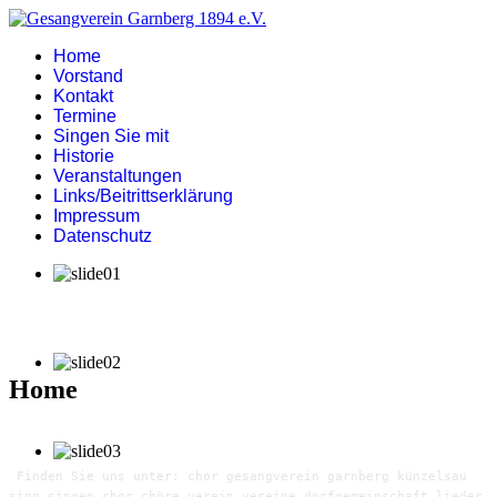
Home
Vorstand
Kontakt
Termine
Singen Sie mit
Historie
Veranstaltungen
Links/Beitrittserklärung
Impressum
Datenschutz
Home
Finden Sie uns unter: chor gesangverein garnberg künzelsau
sing singen chor chöre verein vereine dorfgemeinschaft lieder