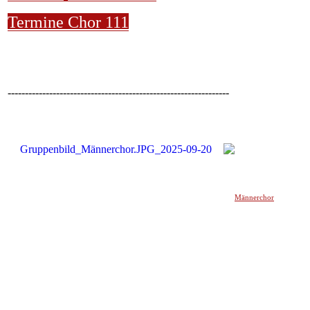
Termine Chor 111
----------------------------------------------------------------
Männerchor