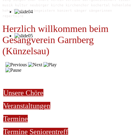
musik kultur neubürger kirche kirchenchor kochertal hohenlohe
hohenlohekreis begeistern konzert sänger sängerinnen
repertoire
Herzlich willkommen beim
Gesangverein Garnberg
(Künzelsau)
Unsere Chöre
Veranstaltungen
Termine
Termine
Seniorentreff