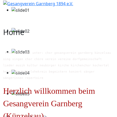
Home
Finden Sie uns unter: chor gesangverein garnberg künzelsau
sing singen chor chöre verein vereine dorfgemeinschaft
lieder musik kultur neubürger kirche kirchenchor kochertal
hohenlohe hohenlohekreis begeistern konzert sänger
sängerinnen repertoire
Herzlich willkommen beim
Gesangverein Garnberg
(Künzelsau)