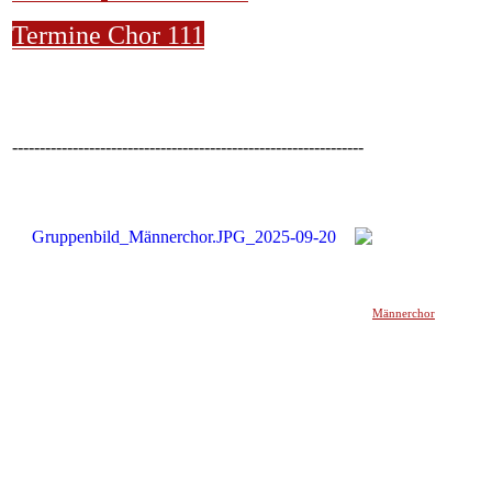
Termine Chor 111
----------------------------------------------------------------
Männerchor