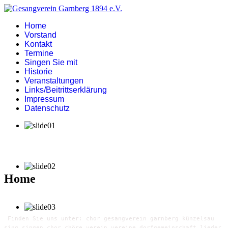
Home
Vorstand
Kontakt
Termine
Singen Sie mit
Historie
Veranstaltungen
Links/Beitrittserklärung
Impressum
Datenschutz
Home
Finden Sie uns unter: chor gesangverein garnberg künzelsau
sing singen chor chöre verein vereine dorfgemeinschaft lieder