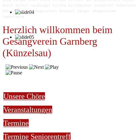
musik kultur neubürger kirche kirchenchor kochertal hohenlohe
hohenlohekreis begeistern konzert sänger sängerinnen
repertoire
Herzlich willkommen beim
Gesangverein Garnberg
(Künzelsau)
Unsere Chöre
Veranstaltungen
Termine
Termine
Seniorentreff