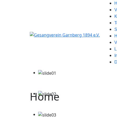
V
K
T
S
H
V
L
I
D
Home