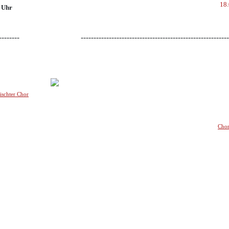
18.
 Uhr
--------
----------------------------------------------------------
--
schter Chor
Chor