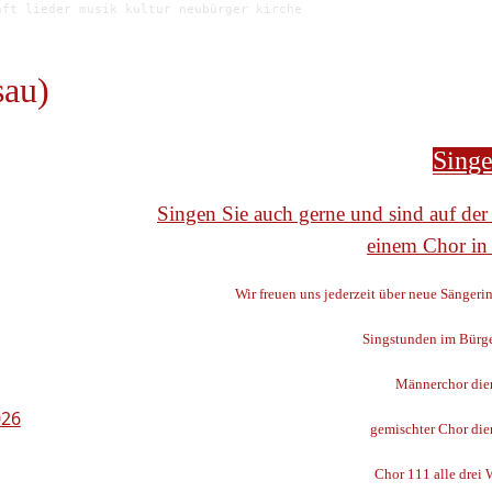
aft lieder musik kultur neubürger kirche
sau)
Singe
Singen Sie auch gerne und sind auf de
einem Chor in
Wir freuen uns jederzeit über neue Sängeri
Singstunden im Bürg
Männerchor die
026
gemischter Chor die
Chor 111 alle drei