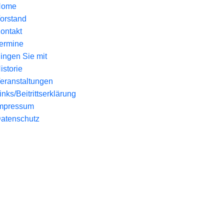
Home
orstand
ontakt
ermine
ingen Sie mit
istorie
eranstaltungen
inks/Beitrittserklärung
mpressum
atenschutz