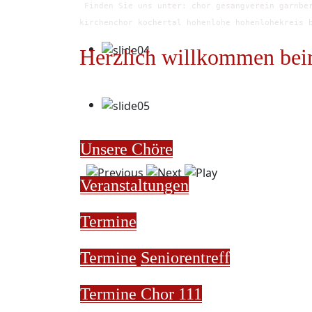
Finden Sie uns unter: chor gesangverein garnber
kirchenchor kochertal hohenlohe hohenlohekreis 
Herzlich willkommen bei
Unsere Chöre
Veranstaltungen
Termine
Termine
Seniorentreff
Termine Chor 111