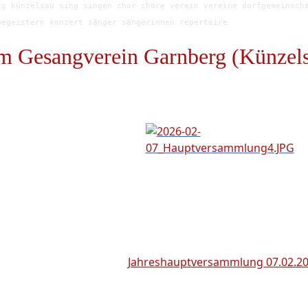
g künzelsau sing singen chor chöre verein vereine dorfgemeinsch
begeistern konzert sänger sängerinnen repertoire
m Gesangverein Garnberg (Künzel
Jahreshauptversammlung 07.02.2