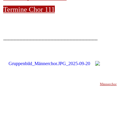
Termine Chor 111
----------------------------------------------------------------
Männerchor