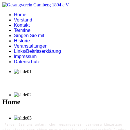
Home
Vorstand
Kontakt
Termine
Singen Sie mit
Historie
Veranstaltungen
Links/Beitrittserklärung
Impressum
Datenschutz
Home
Finden Sie uns unter: chor gesangverein garnberg künzelsau
sing singen chor chöre verein vereine dorfgemeinschaft lieder