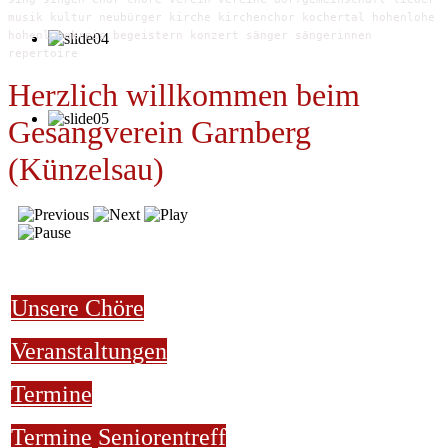
musik kultur neubürger kirche kirchenchor kochertal hohenlohe
hohenlohekreis begeistern konzert sänger sängerinnen
repertoire
Herzlich willkommen beim
Gesangverein Garnberg
(Künzelsau)
Unsere Chöre
Veranstaltungen
Termine
Termine
Seniorentreff