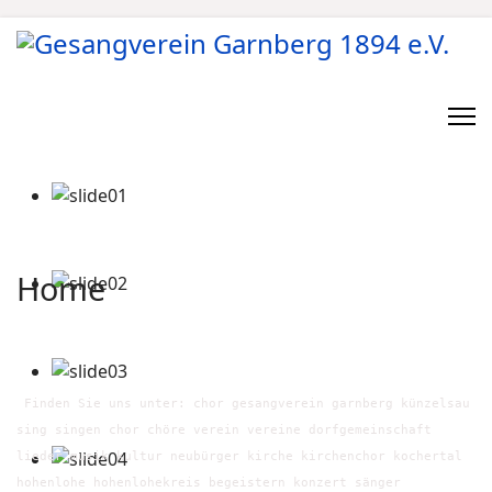
Home
Finden Sie uns unter: chor gesangverein garnberg künzelsau
sing singen chor chöre verein vereine dorfgemeinschaft
lieder musik kultur neubürger kirche kirchenchor kochertal
hohenlohe hohenlohekreis begeistern konzert sänger