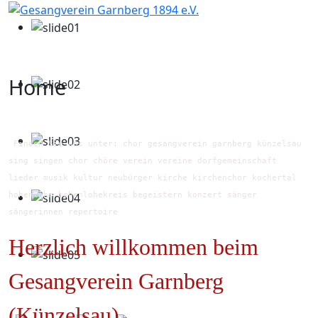
Home
Finden Sie uns unter: chor gesangverein garnberg künzelsau
sing singen chor chöre verein vereine dorfgemeinschaft
lieder musik kultur neubürger kirche kirchenchor kochertal
hohenlohe hohenlohekreis begeistern konzert sänger
sängerinnen repertoire
Herzlich willkommen beim
Gesangverein Garnberg
(Künzelsau)