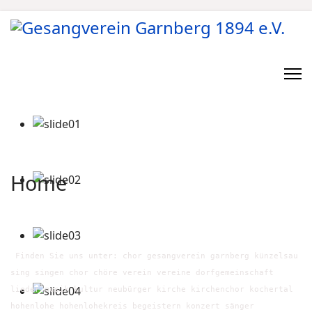
Home
Finden Sie uns unter: chor gesangverein garnberg künzelsau
sing singen chor chöre verein vereine dorfgemeinschaft
lieder musik kultur neubürger kirche kirchenchor kochertal
hohenlohe hohenlohekreis begeistern konzert sänger