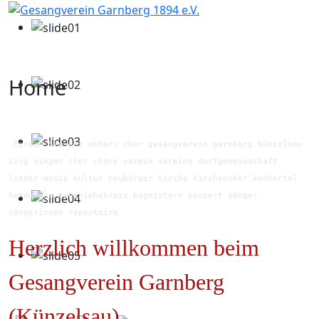
Home
Finden Sie uns unter: chor gesangverein garnberg künzelsau
sing singen chor chöre verein vereine dorfgemeinschaft
lieder musik kultur neubürger kirche kirchenchor kochertal
hohenlohe hohenlohekreis begeistern konzert sänger
sängerinnen repertoire
Herzlich willkommen beim
Gesangverein Garnberg
(Künzelsau)