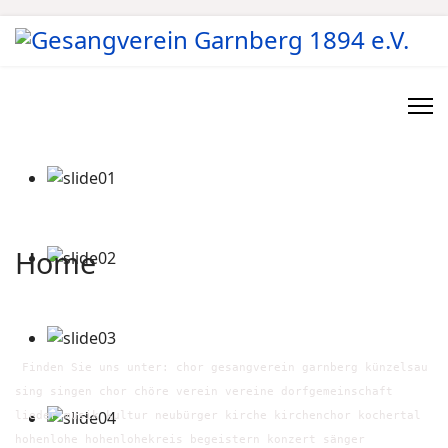
Home
Finden Sie uns unter: chor gesangverein garnberg künzelsau
sing singen chor chöre verein vereine dorfgemeinschaft
lieder musik kultur neubürger kirche kirchenchor kochertal
hohenlohe hohenlohekreis begeistern konzert sänger