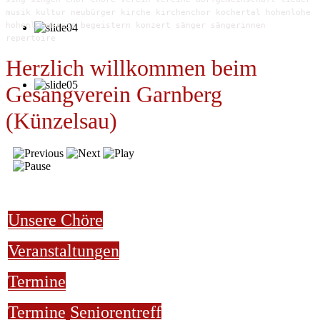
musik kultur neubürger kirche kirchenchor kochertal hohenlohe
hohenlohekreis begeistern konzert sänger sängerinnen
repertoire
Herzlich willkommen beim
Gesangverein Garnberg
(Künzelsau)
Unsere Chöre
Veranstaltungen
Termine
Termine
Seniorentreff