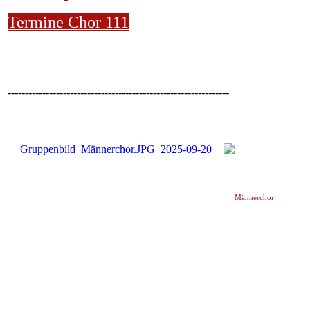
Termine Chor 111
----------------------------------------------------------------
Männerchor