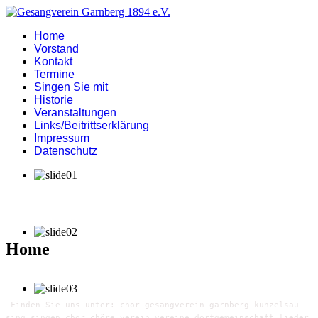
Home
Vorstand
Kontakt
Termine
Singen Sie mit
Historie
Veranstaltungen
Links/Beitrittserklärung
Impressum
Datenschutz
Home
Finden Sie uns unter: chor gesangverein garnberg künzelsau
sing singen chor chöre verein vereine dorfgemeinschaft lieder