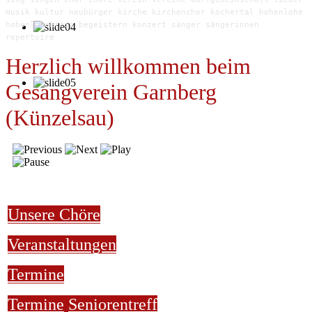
musik kultur neubürger kirche kirchenchor kochertal hohenlohe
hohenlohekreis begeistern konzert sänger sängerinnen
repertoire
Herzlich willkommen beim
Gesangverein Garnberg
(Künzelsau)
Unsere Chöre
Veranstaltungen
Termine
Termine
Seniorentreff