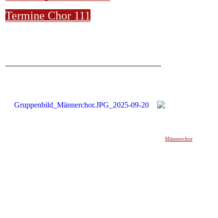
Termine Chor 111
----------------------------------------------------------------
Männerchor