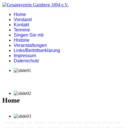
Home
Vorstand
Kontakt
Termine
Singen Sie mit
Historie
Veranstaltungen
Links/Beitrittserklärung
Impressum
Datenschutz
Home
Finden Sie uns unter: chor gesangverein garnberg künzelsau
sing singen chor chöre verein vereine dorfgemeinschaft lieder