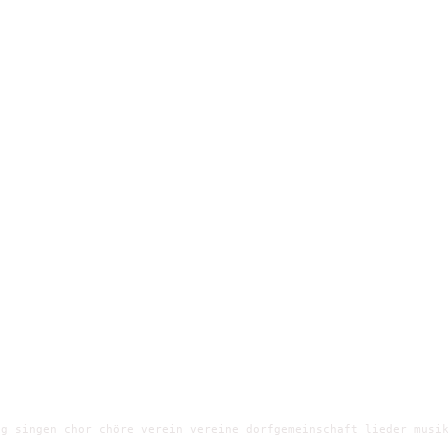
g singen chor chöre verein vereine dorfgemeinschaft lieder musik
e