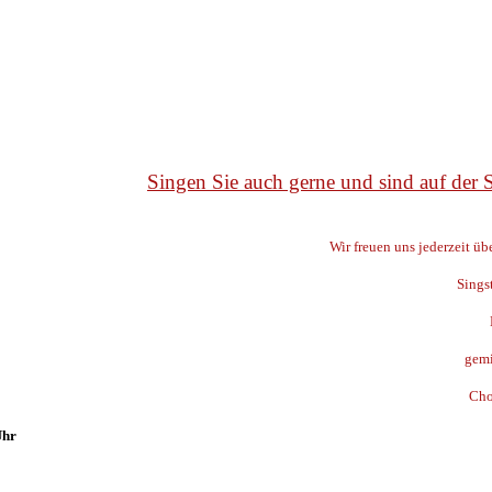
Singen Sie auch gerne und sind auf der
Wir freuen uns jederzeit ü
Sings
gemi
Cho
Uhr