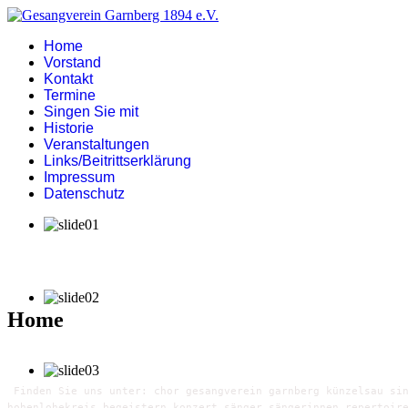
Home
Vorstand
Kontakt
Termine
Singen Sie mit
Historie
Veranstaltungen
Links/Beitrittserklärung
Impressum
Datenschutz
Home
Finden Sie uns unter: chor gesangverein garnberg künzelsau sin
hohenlohekreis begeistern konzert sänger sängerinnen repertoir