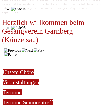
musik kultur neubürger kirche kirchenchor kochertal hohenlohe
hohenlohekreis begeistern konzert sänger sängerinnen
repertoire
Herzlich willkommen beim
Gesangverein Garnberg
(Künzelsau)
Unsere Chöre
Veranstaltungen
Termine
Termine
Seniorentreff