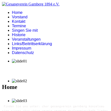
Home
Vorstand
Kontakt
Termine
Singen Sie mit
Historie
Veranstaltungen
Links/Beitrittserklärung
Impressum
Datenschutz
Home
Finden Sie uns unter: chor gesangverein garnberg künzelsau
sing singen chor chöre verein vereine dorfgemeinschaft lieder