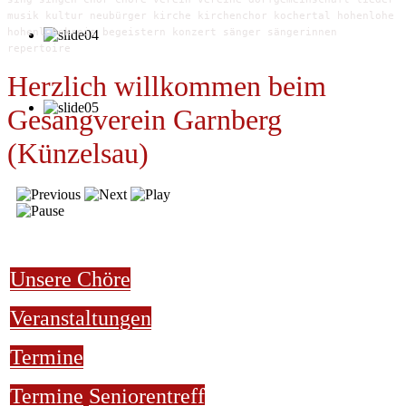
musik kultur neubürger kirche kirchenchor kochertal hohenlohe
hohenlohekreis begeistern konzert sänger sängerinnen
repertoire
Herzlich willkommen beim
Gesangverein Garnberg
(Künzelsau)
Unsere Chöre
Veranstaltungen
Termine
Termine
Seniorentreff