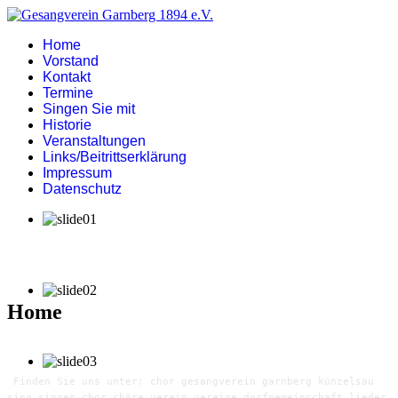
Home
Vorstand
Kontakt
Termine
Singen Sie mit
Historie
Veranstaltungen
Links/Beitrittserklärung
Impressum
Datenschutz
Home
Finden Sie uns unter: chor gesangverein garnberg künzelsau
sing singen chor chöre verein vereine dorfgemeinschaft lieder