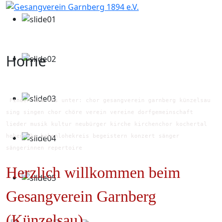
Home
Finden Sie uns unter: chor gesangverein garnberg künzelsau
sing singen chor chöre verein vereine dorfgemeinschaft
lieder musik kultur neubürger kirche kirchenchor kochertal
hohenlohe hohenlohekreis begeistern konzert sänger
sängerinnen repertoire
Herzlich willkommen beim
Gesangverein Garnberg
(Künzelsau)