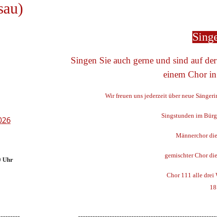
sau)
Sing
Singen Sie auch gerne und sind auf de
einem Chor in
Wir freuen uns jederzeit über neue Sänger
Singstunden im Bürg
026
Männerchor die
gemischter Chor di
0 Uhr
Chor 111 alle drei
18
---------
---------------------------------------------------------