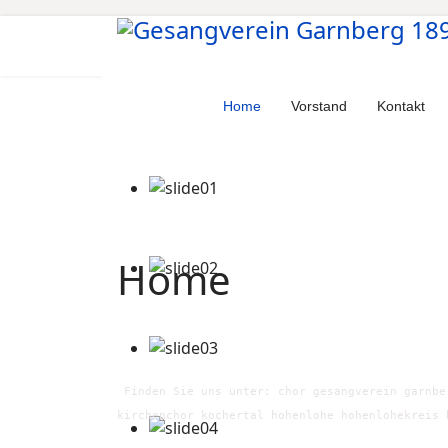
Home
Vorstand
Kontakt
Home
Finden Sie uns unter: chor gesangverein garnbe
kirchenchor kochertal hohenlohe hohenlohekreis 