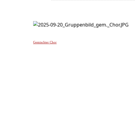
-
Gemischter Chor
________________
_______________________________________________