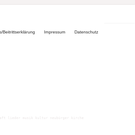
s/Beitrittserklärung
Impressum
Datenschutz
aft lieder musik kultur neubürger kirche