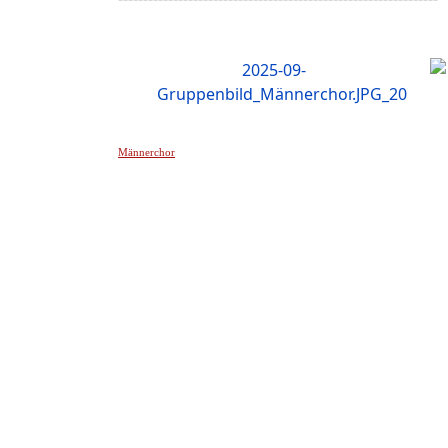
Männerchor
______________________________________________