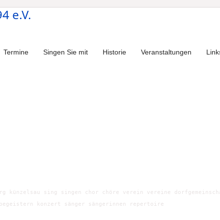
Termine
Singen Sie mit
Historie
Veranstaltungen
Link
rg künzelsau sing singen chor chöre verein vereine dorfgemeinsch
begeistern konzert sänger sängerinnen repertoire