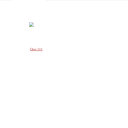
--
Chor 111
_______________
________________________________________________