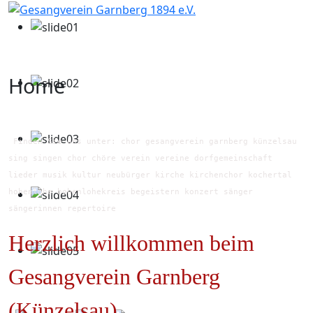
Home
Finden Sie uns unter: chor gesangverein garnberg künzelsau
sing singen chor chöre verein vereine dorfgemeinschaft
lieder musik kultur neubürger kirche kirchenchor kochertal
hohenlohe hohenlohekreis begeistern konzert sänger
sängerinnen repertoire
Herzlich willkommen beim
Gesangverein Garnberg
(Künzelsau)