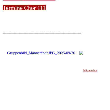
Termine Chor 111
----------------------------------------------------------------
Männerchor