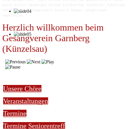
musik kultur neubürger kirche kirchenchor kochertal hohenlohe
hohenlohekreis begeistern konzert sänger sängerinnen
repertoire
Herzlich willkommen beim
Gesangverein Garnberg
(Künzelsau)
Unsere Chöre
Veranstaltungen
Termine
Termine
Seniorentreff