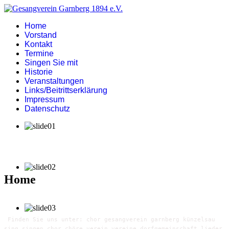
Home
Vorstand
Kontakt
Termine
Singen Sie mit
Historie
Veranstaltungen
Links/Beitrittserklärung
Impressum
Datenschutz
Home
Finden Sie uns unter: chor gesangverein garnberg künzelsau
sing singen chor chöre verein vereine dorfgemeinschaft lieder