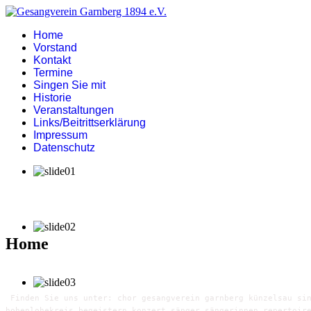
Home
Vorstand
Kontakt
Termine
Singen Sie mit
Historie
Veranstaltungen
Links/Beitrittserklärung
Impressum
Datenschutz
Home
Finden Sie uns unter: chor gesangverein garnberg künzelsau sin
hohenlohekreis begeistern konzert sänger sängerinnen repertoir