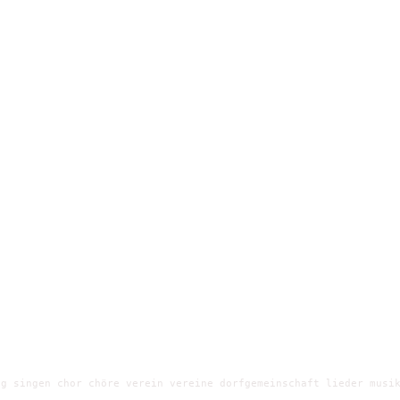
g singen chor chöre verein vereine dorfgemeinschaft lieder musik
e