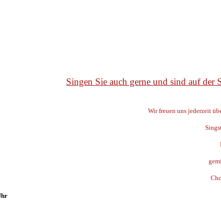
Singen Sie auch gerne und sind auf der
Wir freuen uns jederzeit ü
Sings
gemi
Cho
Uhr