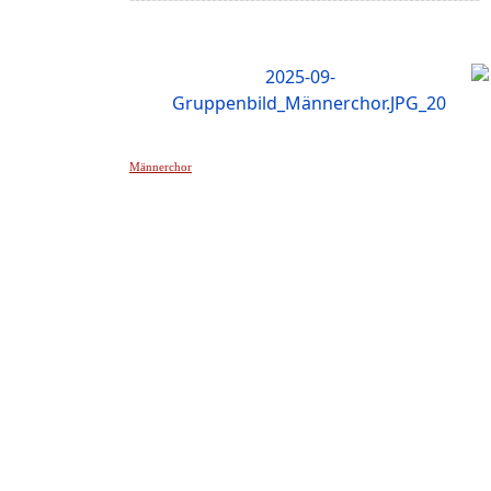
Männerchor
______________________________________________