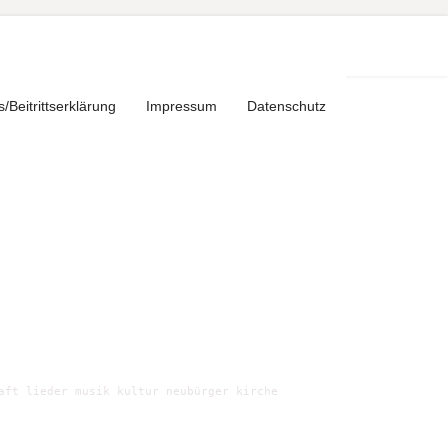
s/Beitrittserklärung
Impressum
Datenschutz
aft lieder musik kultur neubürger kirche