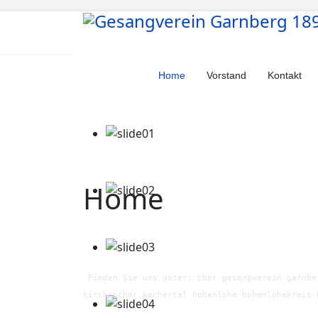
Home
Vorstand
Kontakt
Home
Finden Sie uns unter: chor gesangverein garnbe
kirchenchor kochertal hohenlohe hohenlohekreis 