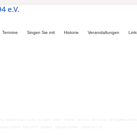
Termine
Singen Sie mit
Historie
Veranstaltungen
Link
rg künzelsau sing singen chor chöre verein vereine dorfgemeinsch
begeistern konzert sänger sängerinnen repertoire