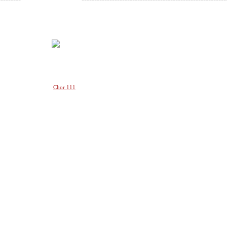
--
Chor 111
_______________
________________________________________________