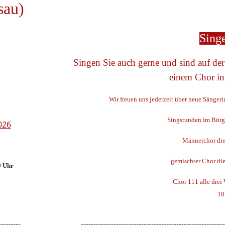
sau)
Sing
Singen Sie auch gerne und sind auf de
einem Chor in
Wir freuen uns jederzeit über neue Sänger
Singstunden im Bürg
026
Männerchor die
gemischter Chor di
0 Uhr
Chor 111 alle drei
18
---------
---------------------------------------------------------