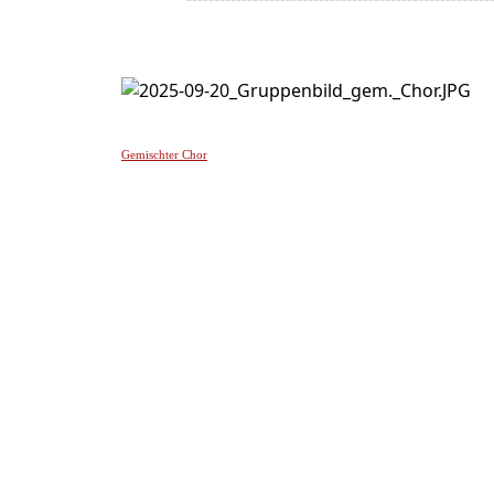
-
Gemischter Chor
________________
_______________________________________________