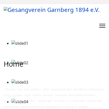
Home
Finden Sie uns unter: chor gesangverein garnberg künzelsau
sing singen chor chöre verein vereine dorfgemeinschaft
lieder musik kultur neubürger kirche kirchenchor kochertal
hohenlohe hohenlohekreis begeistern konzert sänger