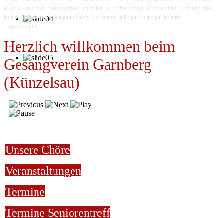
musik kultur neubürger kirche kirchenchor kochertal hohenlohe
hohenlohekreis begeistern konzert sänger sängerinnen
repertoire
Herzlich willkommen beim
Gesangverein Garnberg
(Künzelsau)
Unsere Chöre
Veranstaltungen
Termine
Termine
Seniorentreff