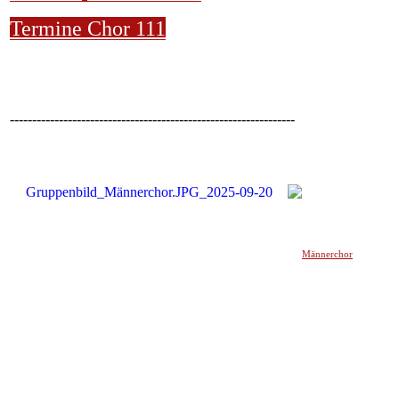
Termine Chor 111
----------------------------------------------------------------
Männerchor