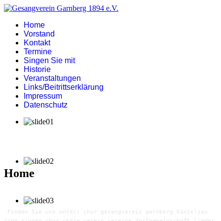
Home
Vorstand
Kontakt
Termine
Singen Sie mit
Historie
Veranstaltungen
Links/Beitrittserklärung
Impressum
Datenschutz
Home
Finden Sie uns unter: chor gesangverein garnberg künzelsau
sing singen chor chöre verein vereine dorfgemeinschaft lieder