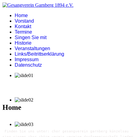
Home
Vorstand
Kontakt
Termine
Singen Sie mit
Historie
Veranstaltungen
Links/Beitrittserklärung
Impressum
Datenschutz
Home
Finden Sie uns unter: chor gesangverein garnberg künzelsau
sing singen chor chöre verein vereine dorfgemeinschaft lieder