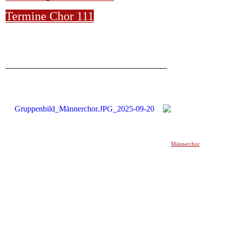
Termine Chor 111
----------------------------------------------------------------
Männerchor