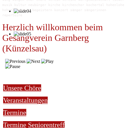
musik kultur neubürger kirche kirchenchor kochertal hohenlohe
hohenlohekreis begeistern konzert sänger sängerinnen
repertoire
Herzlich willkommen beim
Gesangverein Garnberg
(Künzelsau)
Unsere Chöre
Veranstaltungen
Termine
Termine
Seniorentreff