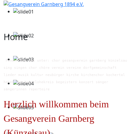
Home
Finden Sie uns unter: chor gesangverein garnberg künzelsau
sing singen chor chöre verein vereine dorfgemeinschaft
lieder musik kultur neubürger kirche kirchenchor kochertal
hohenlohe hohenlohekreis begeistern konzert sänger
sängerinnen repertoire
Herzlich willkommen beim
Gesangverein Garnberg
(Künzelsau)