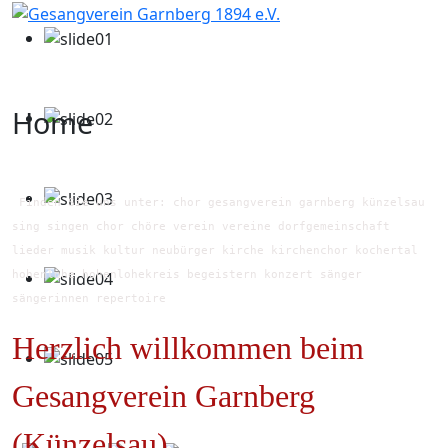
Home
Finden Sie uns unter: chor gesangverein garnberg künzelsau
sing singen chor chöre verein vereine dorfgemeinschaft
lieder musik kultur neubürger kirche kirchenchor kochertal
hohenlohe hohenlohekreis begeistern konzert sänger
sängerinnen repertoire
Herzlich willkommen beim
Gesangverein Garnberg
(Künzelsau)