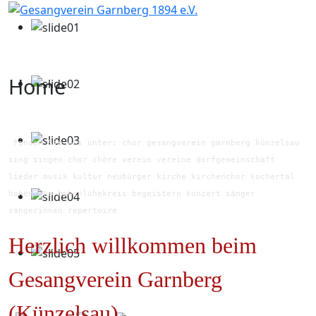
Home
Finden Sie uns unter: chor gesangverein garnberg künzelsau
sing singen chor chöre verein vereine dorfgemeinschaft
lieder musik kultur neubürger kirche kirchenchor kochertal
hohenlohe hohenlohekreis begeistern konzert sänger
sängerinnen repertoire
Herzlich willkommen beim
Gesangverein Garnberg
(Künzelsau)