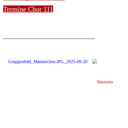
Termine Chor 111
----------------------------------------------------------------
Männerchor