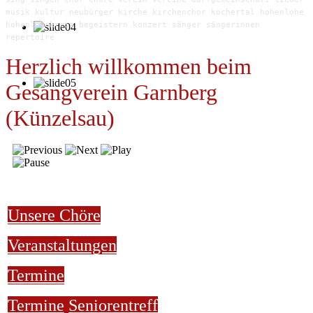
musik kultur neubürger kirche kirchenchor kochertal hohenlohe
hohenlohekreis begeistern konzert sänger sängerinnen
repertoire
Herzlich willkommen beim
Gesangverein Garnberg
(Künzelsau)
Unsere Chöre
Veranstaltungen
Termine
Termine
Seniorentreff