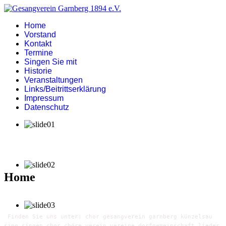
Home
Vorstand
Kontakt
Termine
Singen Sie mit
Historie
Veranstaltungen
Links/Beitrittserklärung
Impressum
Datenschutz
Home
Finden Sie uns unter: chor gesangverein garnberg künzelsau
sing singen chor chöre verein vereine dorfgemeinschaft lieder