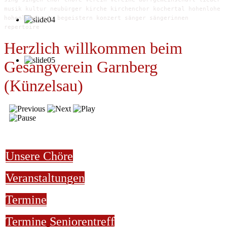
musik kultur neubürger kirche kirchenchor kochertal hohenlohe
hohenlohekreis begeistern konzert sänger sängerinnen
repertoire
Herzlich willkommen beim
Gesangverein Garnberg
(Künzelsau)
Unsere Chöre
Veranstaltungen
Termine
Termine
Seniorentreff