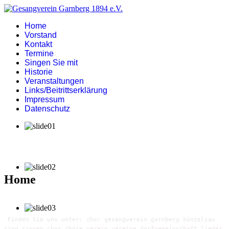
Home
Vorstand
Kontakt
Termine
Singen Sie mit
Historie
Veranstaltungen
Links/Beitrittserklärung
Impressum
Datenschutz
Home
Finden Sie uns unter: chor gesangverein garnberg künzelsau
sing singen chor chöre verein vereine dorfgemeinschaft lieder