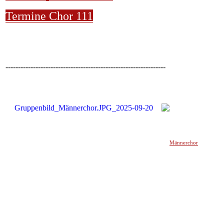
Termine Chor 111
----------------------------------------------------------------
Männerchor