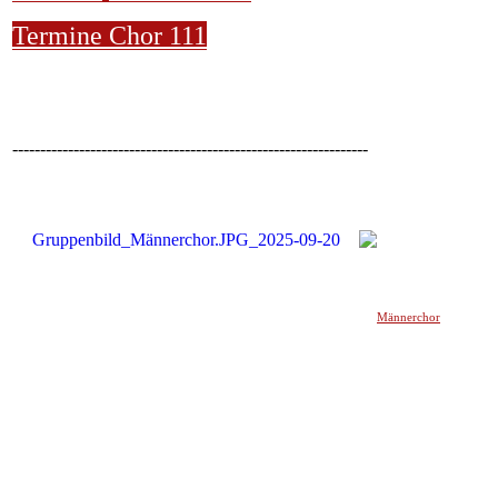
Termine Chor 111
----------------------------------------------------------------
Männerchor