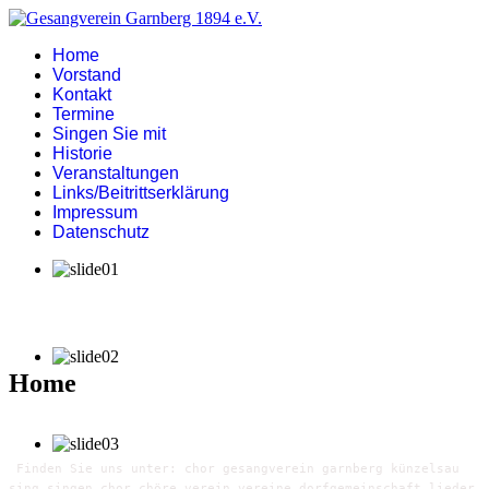
Home
Vorstand
Kontakt
Termine
Singen Sie mit
Historie
Veranstaltungen
Links/Beitrittserklärung
Impressum
Datenschutz
Home
Finden Sie uns unter: chor gesangverein garnberg künzelsau
sing singen chor chöre verein vereine dorfgemeinschaft lieder