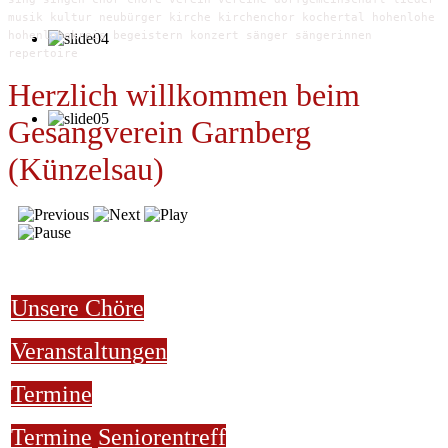
musik kultur neubürger kirche kirchenchor kochertal hohenlohe
hohenlohekreis begeistern konzert sänger sängerinnen
repertoire
Herzlich willkommen beim
Gesangverein Garnberg
(Künzelsau)
Unsere Chöre
Veranstaltungen
Termine
Termine
Seniorentreff