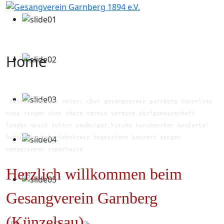
Home
Finden Sie uns unter: chor gesangverein garnberg künzelsau
sing singen chor chöre verein vereine dorfgemeinschaft
lieder musik kultur neubürger kirche kirchenchor kochertal
hohenlohe hohenlohekreis begeistern konzert sänger
sängerinnen repertoire
Herzlich willkommen beim
Gesangverein Garnberg
(Künzelsau)