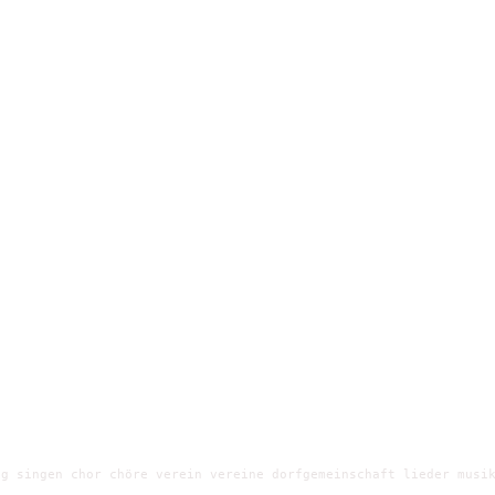
g singen chor chöre verein vereine dorfgemeinschaft lieder musik
e