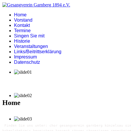
Home
Vorstand
Kontakt
Termine
Singen Sie mit
Historie
Veranstaltungen
Links/Beitrittserklärung
Impressum
Datenschutz
Home
Finden Sie uns unter: chor gesangverein garnberg künzelsau sin
hohenlohekreis begeistern konzert sänger sängerinnen repertoir