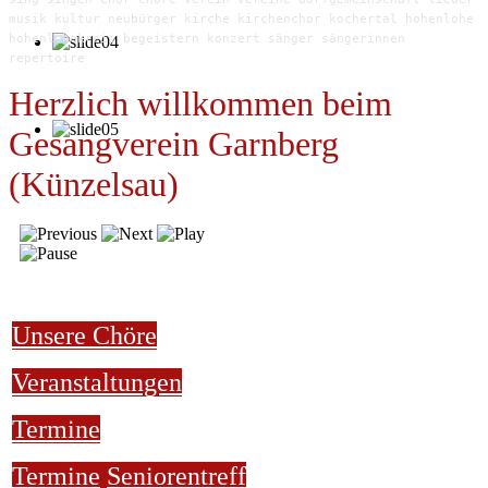
musik kultur neubürger kirche kirchenchor kochertal hohenlohe
hohenlohekreis begeistern konzert sänger sängerinnen
repertoire
Herzlich willkommen beim
Gesangverein Garnberg
(Künzelsau)
Unsere Chöre
Veranstaltungen
Termine
Termine
Seniorentreff