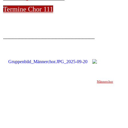
Termine Chor 111
----------------------------------------------------------------
Männerchor