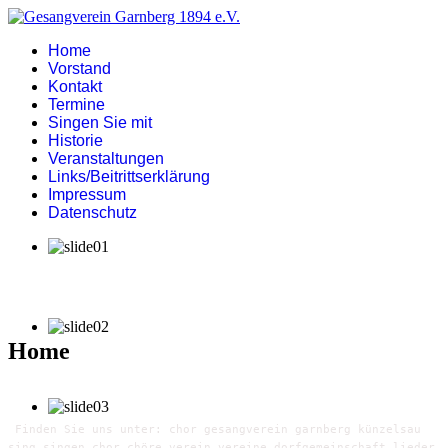
Home
Vorstand
Kontakt
Termine
Singen Sie mit
Historie
Veranstaltungen
Links/Beitrittserklärung
Impressum
Datenschutz
Home
Finden Sie uns unter: chor gesangverein garnberg künzelsau
sing singen chor chöre verein vereine dorfgemeinschaft lieder