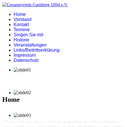
Home
Vorstand
Kontakt
Termine
Singen Sie mit
Historie
Veranstaltungen
Links/Beitrittserklärung
Impressum
Datenschutz
Home
Finden Sie uns unter: chor gesangverein garnberg künzelsau
sing singen chor chöre verein vereine dorfgemeinschaft lieder