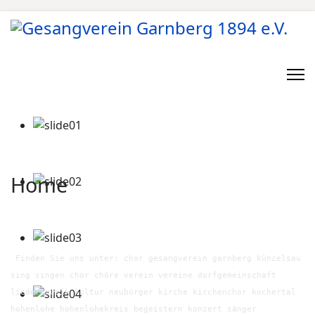
Home
Finden Sie uns unter: chor gesangverein garnberg künzelsau
sing singen chor chöre verein vereine dorfgemeinschaft
lieder musik kultur neubürger kirche kirchenchor kochertal
hohenlohe hohenlohekreis begeistern konzert sänger