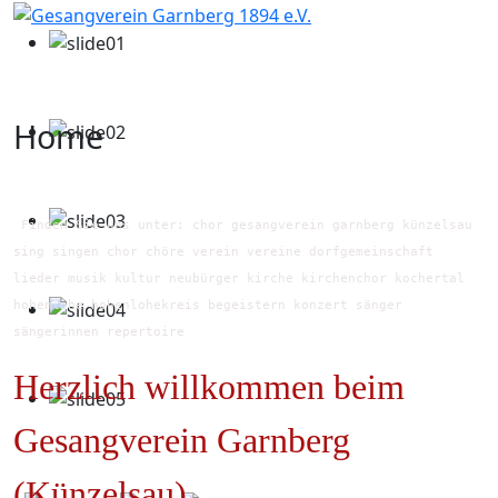
Home
Finden Sie uns unter: chor gesangverein garnberg künzelsau
sing singen chor chöre verein vereine dorfgemeinschaft
lieder musik kultur neubürger kirche kirchenchor kochertal
hohenlohe hohenlohekreis begeistern konzert sänger
sängerinnen repertoire
Herzlich willkommen beim
Gesangverein Garnberg
(Künzelsau)