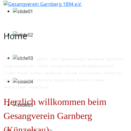
Home
Finden Sie uns unter: chor gesangverein garnberg künzelsau
sing singen chor chöre verein vereine dorfgemeinschaft
lieder musik kultur neubürger kirche kirchenchor kochertal
hohenlohe hohenlohekreis begeistern konzert sänger
sängerinnen repertoire
Herzlich willkommen beim
Gesangverein Garnberg
(Künzelsau)