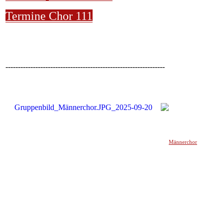
Termine Chor 111
----------------------------------------------------------------
Männerchor