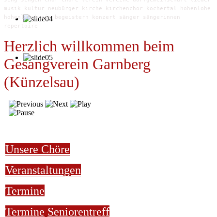
musik kultur neubürger kirche kirchenchor kochertal hohenlohe
hohenlohekreis begeistern konzert sänger sängerinnen
repertoire
Herzlich willkommen beim
Gesangverein Garnberg
(Künzelsau)
Unsere Chöre
Veranstaltungen
Termine
Termine
Seniorentreff