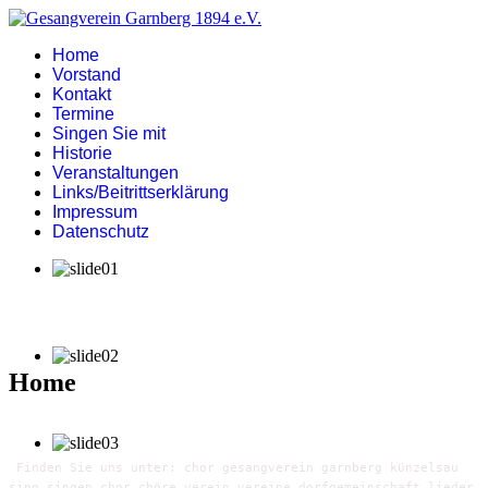
Home
Vorstand
Kontakt
Termine
Singen Sie mit
Historie
Veranstaltungen
Links/Beitrittserklärung
Impressum
Datenschutz
Home
Finden Sie uns unter: chor gesangverein garnberg künzelsau
sing singen chor chöre verein vereine dorfgemeinschaft lieder