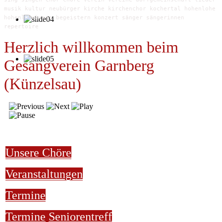
musik kultur neubürger kirche kirchenchor kochertal hohenlohe
hohenlohekreis begeistern konzert sänger sängerinnen
repertoire
Herzlich willkommen beim
Gesangverein Garnberg
(Künzelsau)
Unsere Chöre
Veranstaltungen
Termine
Termine
Seniorentreff