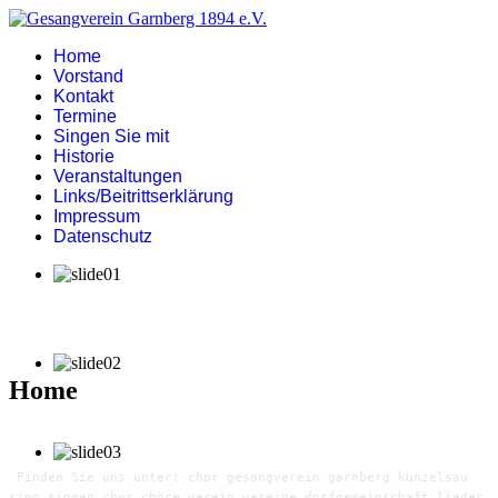
Home
Vorstand
Kontakt
Termine
Singen Sie mit
Historie
Veranstaltungen
Links/Beitrittserklärung
Impressum
Datenschutz
Home
Finden Sie uns unter: chor gesangverein garnberg künzelsau
sing singen chor chöre verein vereine dorfgemeinschaft lieder