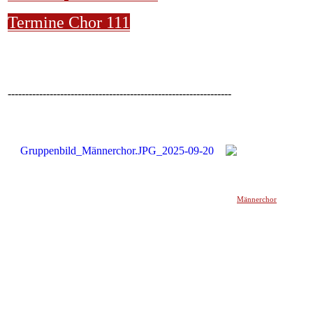
Termine Chor 111
----------------------------------------------------------------
Männerchor