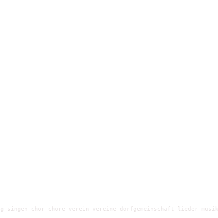
g singen chor chöre verein vereine dorfgemeinschaft lieder musik
e