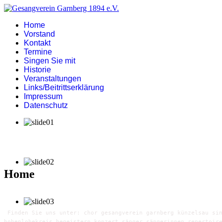
Home
Vorstand
Kontakt
Termine
Singen Sie mit
Historie
Veranstaltungen
Links/Beitrittserklärung
Impressum
Datenschutz
Home
Finden Sie uns unter: chor gesangverein garnberg künzelsau sin
hohenlohekreis begeistern konzert sänger sängerinnen repertoir