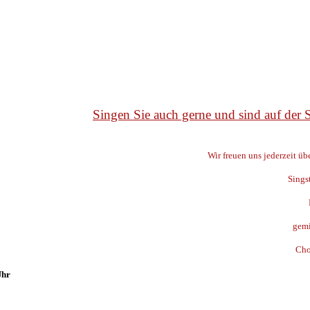
Singen Sie auch gerne und sind auf der
Wir freuen uns jederzeit ü
Sings
gemi
Cho
Uhr