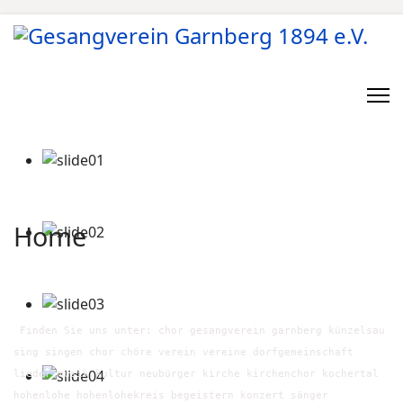
Home
Finden Sie uns unter: chor gesangverein garnberg künzelsau
sing singen chor chöre verein vereine dorfgemeinschaft
lieder musik kultur neubürger kirche kirchenchor kochertal
hohenlohe hohenlohekreis begeistern konzert sänger